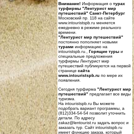
Внимание!
Информация о
турах
турфирмы "Лентурист мир
путешествий" Санкт-Петербург
Московский пр. 118 на сайте
www.intouristspb.ru меняется
ежедневно в режиме реального
времени.
"Лентурист мир путешествий"
постоянно пополняет новыми
турами
информацию на
intouristspb.ru.,
Горящие туры
и
специальные предложения
турфирмы Лентурист мир
путешествий публикуются на первой
странице
сайта
www.intouristspb.ru
по мере их
появления.
Сегодня турфирма
"Лентурист мир
путешествий"
предлагает все виды
туризма.
На intouristspb.ru Вы можете
подобрать вариант программы, а
(812)334-54-54 позволит уточнить
детали. По адресу
zakaz@lentourist.ru задать вопрос и
заказать тур. Сайт intouristspb.ru
имеет функцию заказа, который