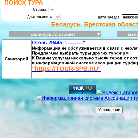
ПОИСК ТУРА
Страна:
Длительность:
Дата заезда:
Беларусь. Брестская област
Беларусь. О стране:
▼
Бела
Отель 29445 "-----------"
Информация не обслуживается в связи с неола
Предлагаем выбрать туры других турфирм.
К Вашим услугам несколько тысяч туров от со
Санаторий
в информационной системе ассоциации турфир
"https://TOUR-SPB.RU"