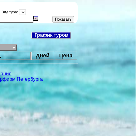
Вид тура:
График туров
▼
.
Дней
Цена