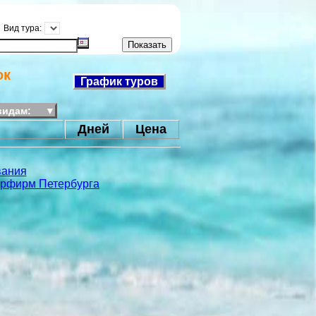
Вид тура:
ок
График туров
видам:
▼
Дней
Цена