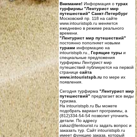
Внимание!
Информация о
турах
турфирмы "Лентурист мир
путешествий" Санкт-Петербург
Московский пр. 118 на сайте
www.intouristspb.ru меняется
ежедневно в режиме реального
времени.
"Лентурист мир путешествий"
постоянно пополняет новыми
турами
информацию на
intouristspb.ru.,
Горящие туры
и
специальные предложения
турфирмы Лентурист мир
путешествий публикуются на первой
странице
сайта
www.intouristspb.ru
по мере их
появления.
Сегодня турфирма
"Лентурист мир
путешествий"
предлагает все виды
туризма.
На intouristspb.ru Вы можете
подобрать вариант программы, а
(812)334-54-54 позволит уточнить
детали. По адресу
zakaz@lentourist.ru задать вопрос и
заказать тур. Сайт intouristspb.ru
имеет функцию заказа, который